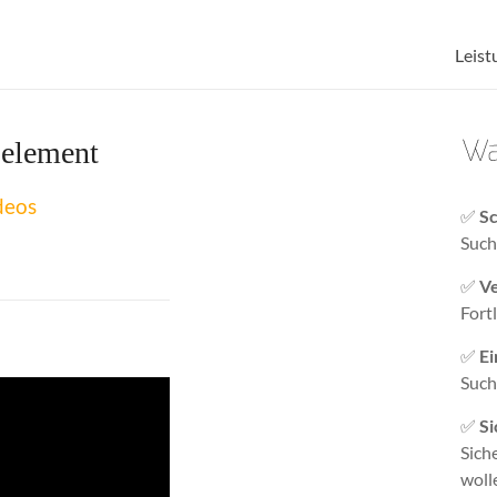
Leist
 element
deos
✅
Sc
Such
✅
Ve
Fort
✅
Ei
Such
✅
Si
Sich
woll