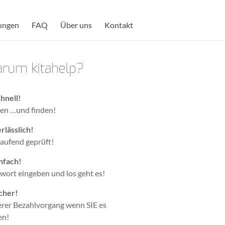
ungen
FAQ
Über uns
Kontakt
hnell!
en …und finden!
rlässlich!
laufend geprüft!
nfach!
wort eingeben und los geht es!
cher!
erer Bezahlvorgang wenn SIE es
en!