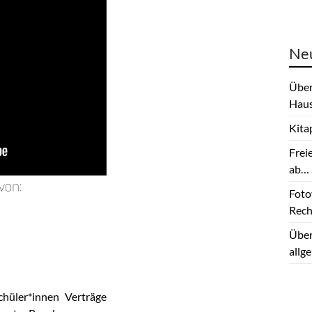
Neu
Über
Haus
Kita
Frei
ab… 
Fotov
Rech
Über
allg
hüler*innen Verträge