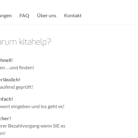
ungen
FAQ
Über uns
Kontakt
hnell!
en …und finden!
rlässlich!
laufend geprüft!
nfach!
wort eingeben und los geht es!
cher!
erer Bezahlvorgang wenn SIE es
en!