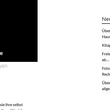
Neu
Über
Haus
Kita
Frei
ab… 
Fotov
Rech
Über
allg
sie ihre selbst