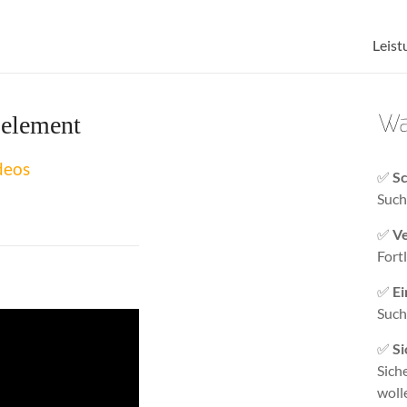
Leist
 element
deos
✅
Sc
Such
✅
Ve
Fort
✅
Ei
Such
✅
Si
Sich
woll