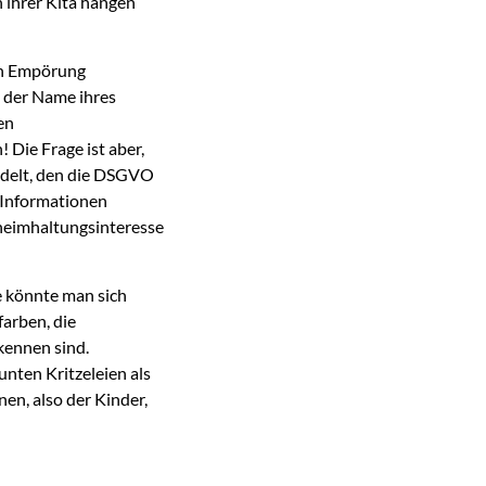
 ihrer Kita hängen
 in Empörung
 der Name ihres
en
 Die Frage ist aber,
ndelt, den die DSGVO
m Informationen
heimhaltungsinteresse
e könnte man sich
farben, die
kennen sind.
unten Kritzeleien als
en, also der Kinder,